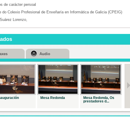
s de carácter persoal
 do Colexio Profesional de Enxeñaría en Informática de Galicia (CPEIG)
Suárez Lorenzo,
nados
axes
Audio
nauguración
Mesa Redonda
Mesa Redonda, Os
M
prestadores d...
re