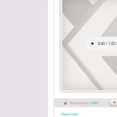
Reproducións
1982
Descrición