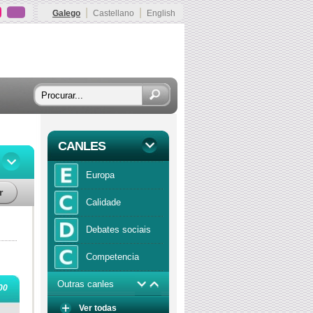
|
|
Galego
Castellano
English
CANLES
Europa
r
Calidade
Debates sociais
Competencia
Outras canles
Economía
00
Ver todas
Función publica