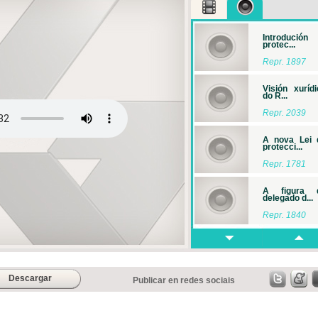
Introdución
protec...
Repr. 1897
Visión xurídi
do R...
Repr. 2039
A nova Lei 
protecci...
Repr. 1781
A figura 
delegado d...
Repr. 1840
...
Repr. 1916
Descargar
Publicar en redes sociais
A protección 
datos...
Repr. 1953