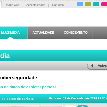
|
|
Mapa web
Accesibilidade
Contacto
MULTIMEDIA
ACTUALIDADE
COÑECEMENTO
edia
Volve
 ciberseguridade
n de datos de carácter persoal
 de datos de carácte...
Mércores, 19 de Decembro de 2018 13:00: