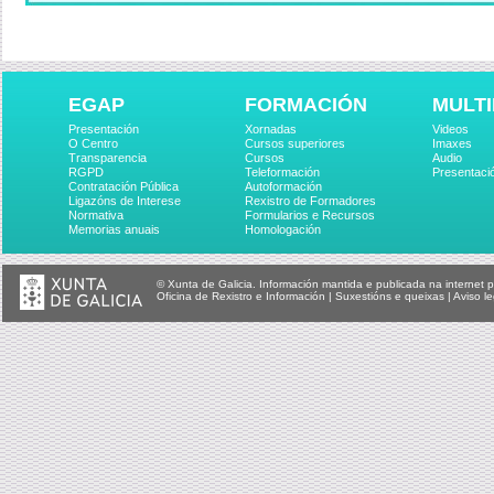
EGAP
FORMACIÓN
MULTI
Presentación
Xornadas
Videos
O Centro
Cursos superiores
Imaxes
Transparencia
Cursos
Audio
RGPD
Teleformación
Presentaci
Contratación Pública
Autoformación
Ligazóns de Interese
Rexistro de Formadores
Normativa
Formularios e Recursos
Memorias anuais
Homologación
© Xunta de Galicia. Información mantida e publicada na internet p
Oficina de Rexistro e Información
|
Suxestións e queixas
|
Aviso le