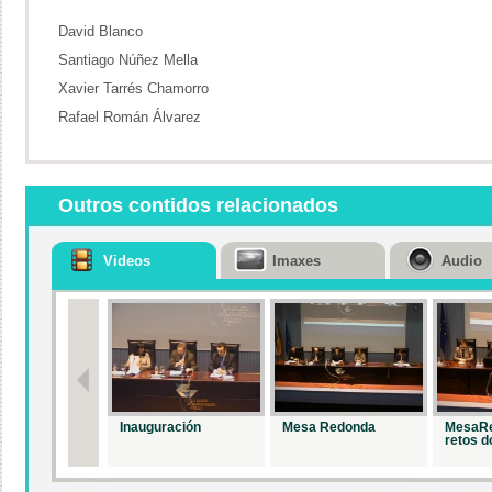
David Blanco
Santiago Núñez Mella
Xavier Tarrés Chamorro
Rafael Román Álvarez
Outros contidos relacionados
Videos
Imaxes
Audio
Inauguración
Mesa Redonda
MesaRe
retos do