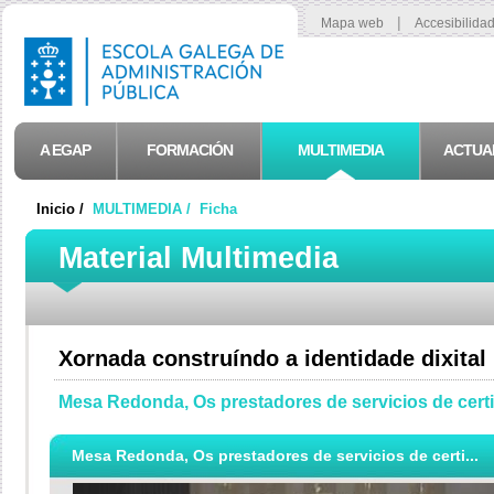
|
Mapa web
Accesibilida
A EGAP
FORMACIÓN
MULTIMEDIA
ACTUA
Inicio /
MULTIMEDIA /
Ficha
Material Multimedia
Xornada construíndo a identidade dixital
Mesa Redonda, Os prestadores de servicios de certi
Mesa Redonda, Os prestadores de servicios de certi...