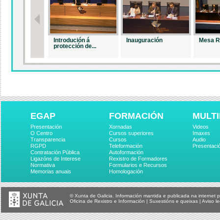
Introdución á
Inauguración
Mesa R
protección de...
EGAP
FORMACIÓN
MULTI
Presentación
Xornadas
Videos
O Centro
Cursos superiores
Imaxes
Transparencia
Cursos
Audio
RGPD
Teleformación
Presentaci
Contratación Pública
Autoformación
Ligazóns de Interese
Rexistro de Formadores
Normativa
Formularios e Recursos
Memorias anuais
Homologación
© Xunta de Galicia. Información mantida e publicada na internet p
Oficina de Rexistro e Información
|
Suxestións e queixas
|
Aviso le