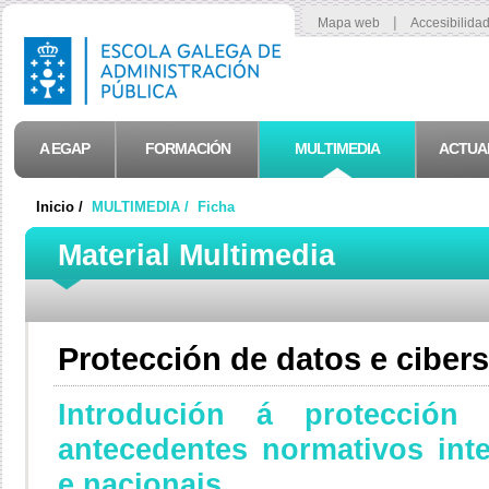
|
Mapa web
Accesibilida
A EGAP
FORMACIÓN
MULTIMEDIA
ACTUA
Inicio /
MULTIMEDIA /
Ficha
Material Multimedia
Protección de datos e ciber
Introdución á protección
antecedentes normativos int
e nacionais