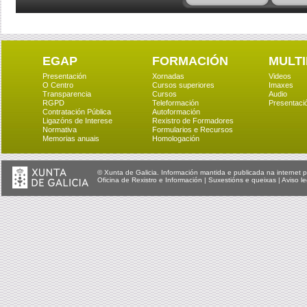
EGAP
FORMACIÓN
MULTI
Presentación
Xornadas
Videos
O Centro
Cursos superiores
Imaxes
Transparencia
Cursos
Audio
RGPD
Teleformación
Presentaci
Contratación Pública
Autoformación
Ligazóns de Interese
Rexistro de Formadores
Normativa
Formularios e Recursos
Memorias anuais
Homologación
© Xunta de Galicia. Información mantida e publicada na internet p
Oficina de Rexistro e Información
|
Suxestións e queixas
|
Aviso le