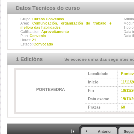
Datos Técnicos do curso
Grupo:
Cursos Convenios
Admini
Area:
Comunicación, organización do traballo e
Mod.im
mellora das habilidades
Tipolo
Calificacion:
Aproveitamento
Data i
Plan:
Convenio
Data f
Horas:
21
Estado:
Convocado
1 Edicións
Seleccione unha das seguintes e
Localidade
Pontev
Inicio
11/11/2
PONTEVEDRA
Fin
19/11/
Data exame
19/11/2
Prazas
60
Anterior
Segui