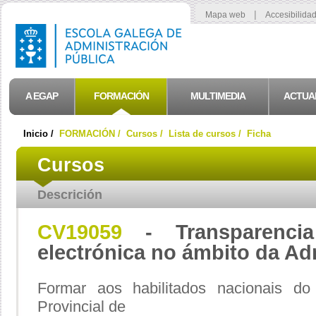
|
Mapa web
Accesibilida
A EGAP
FORMACIÓN
MULTIMEDIA
ACTUA
Inicio /
FORMACIÓN /
Cursos /
Lista de cursos /
Ficha
Cursos
Descrición
CV19059
- Transparencia
electrónica no ámbito da Ad
Formar aos habilitados nacionais d
Provincial de