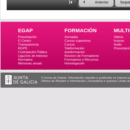
Anterior
Segui
EGAP
FORMACIÓN
MULTI
Presentación
Xornadas
Videos
O Centro
Cursos superiores
Imaxes
Transparencia
Cursos
Audio
RGPD
Teleformación
Presentaci
Contratación Pública
Autoformación
Ligazóns de Interese
Rexistro de Formadores
Normativa
Formularios e Recursos
Memorias anuais
Homologación
© Xunta de Galicia. Información mantida e publicada na internet p
Oficina de Rexistro e Información
|
Suxestións e queixas
|
Aviso le