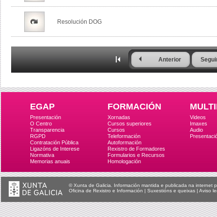
Resolución DOG
Anterior
Segui
EGAP
FORMACIÓN
MULTI
Presentación
Xornadas
Videos
O Centro
Cursos superiores
Imaxes
Transparencia
Cursos
Audio
RGPD
Teleformación
Presentaci
Contratación Pública
Autoformación
Ligazóns de Interese
Rexistro de Formadores
Normativa
Formularios e Recursos
Memorias anuais
Homologación
© Xunta de Galicia. Información mantida e publicada na internet p
Oficina de Rexistro e Información
|
Suxestións e queixas
|
Aviso le