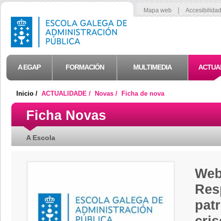
|
Mapa web
Accesibilida
A EGAP
FORMACIÓN
MULTIMEDIA
ACTUA
Inicio /
ACTUALIDADE /
Novas /
Ficha de nova
Ficha Novas
A Escola
Web
Res
pat