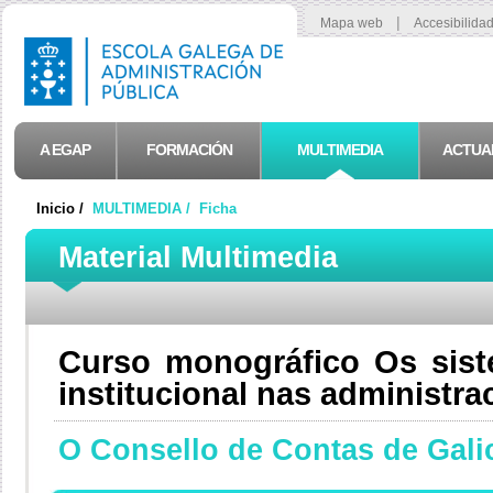
|
Mapa web
Accesibilida
A EGAP
FORMACIÓN
MULTIMEDIA
ACTUA
Inicio /
MULTIMEDIA /
Ficha
Material Multimedia
Curso monográfico Os sist
institucional nas administra
O Consello de Contas de Gali