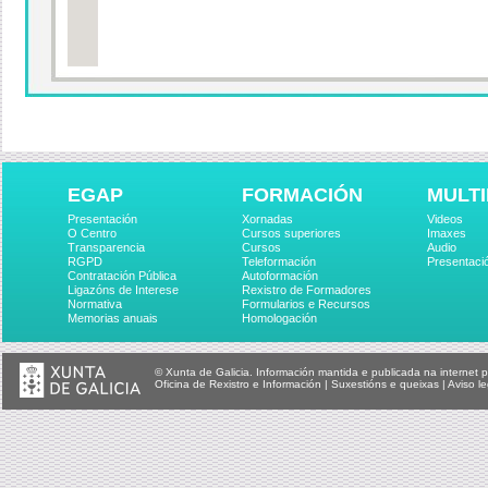
EGAP
FORMACIÓN
MULTI
Presentación
Xornadas
Videos
O Centro
Cursos superiores
Imaxes
Transparencia
Cursos
Audio
RGPD
Teleformación
Presentaci
Contratación Pública
Autoformación
Ligazóns de Interese
Rexistro de Formadores
Normativa
Formularios e Recursos
Memorias anuais
Homologación
© Xunta de Galicia. Información mantida e publicada na internet p
Oficina de Rexistro e Información
|
Suxestións e queixas
|
Aviso le