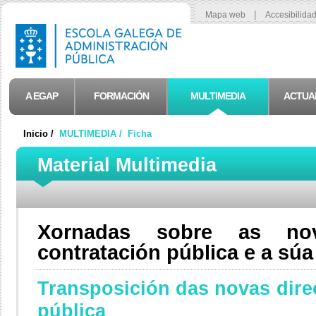
|
Mapa web
Accesibilida
A EGAP
FORMACIÓN
MULTIMEDIA
ACTUA
Inicio /
MULTIMEDIA /
Ficha
Material Multimedia
Xornadas sobre as nov
contratación pública e a súa
Transposición das novas direc
pública