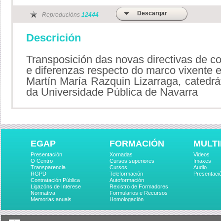
Descargar
Reproducións
12444
Descrición
Transposición das novas directivas de con
e diferenzas respecto do marco vixente
Martín María Razquin Lizarraga, catedrát
da Universidade Pública de Navarra
EGAP
FORMACIÓN
MULTI
Presentación
Xornadas
Videos
O Centro
Cursos superiores
Imaxes
Transparencia
Cursos
Audio
RGPD
Teleformación
Presentaci
Contratación Pública
Autoformación
Ligazóns de Interese
Rexistro de Formadores
Normativa
Formularios e Recursos
Memorias anuais
Homologación