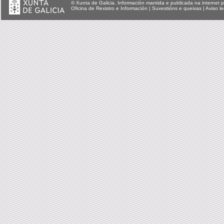
© Xunta de Galicia. Información mantida e publicada na internet p
Oficina de Rexistro e Información
|
Suxestións e queixas
|
Aviso le