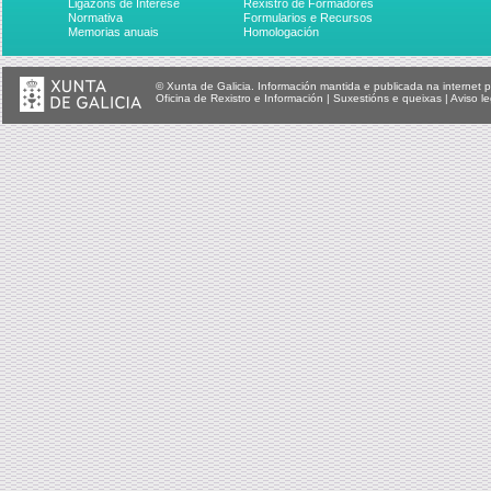
Ligazóns de Interese
Rexistro de Formadores
Normativa
Formularios e Recursos
Memorias anuais
Homologación
© Xunta de Galicia. Información mantida e publicada na internet p
Oficina de Rexistro e Información
|
Suxestións e queixas
|
Aviso le