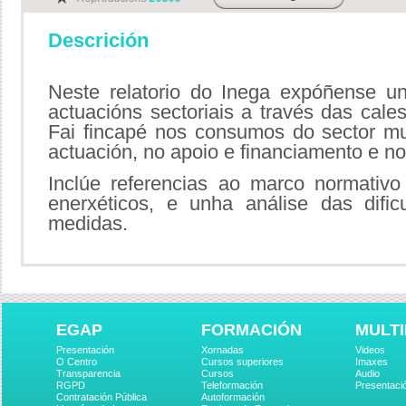
Descrición
Neste relatorio do Inega expóñense un
actuacións sectoriais a través das cales
Fai fincapé nos consumos do sector mun
actuación, no apoio e financiamento e no 
Inclúe referencias ao marco normativ
enerxéticos, e unha análise das dific
medidas.
EGAP
FORMACIÓN
MULTI
Presentación
Xornadas
Videos
O Centro
Cursos superiores
Imaxes
Transparencia
Cursos
Audio
RGPD
Teleformación
Presentaci
Contratación Pública
Autoformación