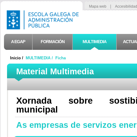
|
Mapa web
Accesibilida
A EGAP
FORMACIÓN
MULTIMEDIA
ACTUA
Inicio /
MULTIMEDIA /
Ficha
Material Multimedia
Xornada sobre sostibil
municipal
As empresas de servizos ene