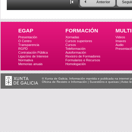
Anterior
Segui
EGAP
FORMACIÓN
MULTI
Presentación
Xornadas
Videos
O Centro
Cursos superiores
Imaxes
Transparencia
Cursos
Audio
RGPD
Teleformación
Presentaci
Contratación Pública
Autoformación
Ligazóns de Interese
Rexistro de Formadores
Normativa
Formularios e Recursos
Memorias anuais
Homologación
© Xunta de Galicia. Información mantida e publicada na internet p
Oficina de Rexistro e Información
|
Suxestións e queixas
|
Aviso le