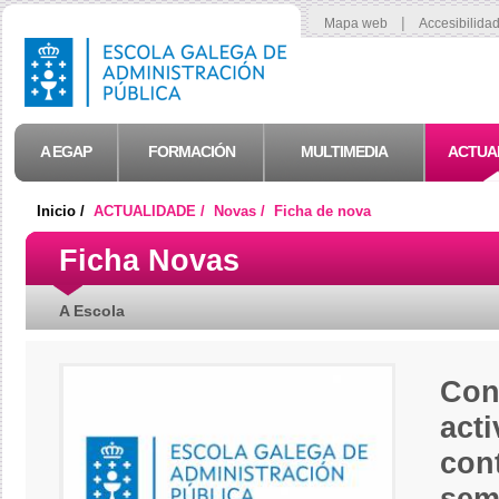
|
Mapa web
Accesibilida
A EGAP
FORMACIÓN
MULTIMEDIA
ACTUA
Inicio /
ACTUALIDADE /
Novas /
Ficha de nova
Ficha Novas
A Escola
Co
act
con