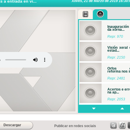
s a entrada en vi...
Xoves, 21 de Marzo de 2019 16:30:
Inauguración
da xorna...
Repr. 970
Visión xeral 
estad...
Repr. 2150
Orfos 
reforma nos s.
Repr. 2481
Acertos e err
na ap...
Repr. 2053
A comp
pública inn...
Repr. 2052
Descargar
Publicar en redes sociais