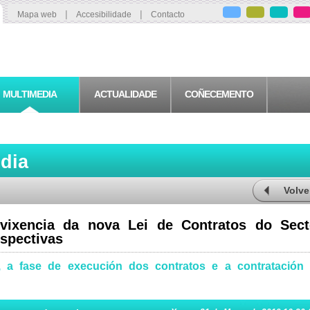
|
|
Mapa web
Accesibilidade
Contacto
MULTIMEDIA
ACTUALIDADE
COÑECEMENTO
edia
Volve
ixencia da nova Lei de Contratos do Sect
rspectivas
a, a fase de execución dos contratos e a contratación