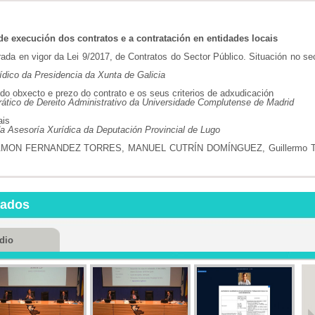
A aplicación 
LCSP...
Repr. 1806
 de execución dos contratos e a contratación en entidades locais
O recur
trada en vigor da Lei 9/2017, de Contratos do Sector Público. Situación no se
especial. N...
ídico da Presidencia da Xunta de Galicia
Repr. 1815
do obxecto e prezo do contrato e os seus criterios de adxudicación
ático de Dereito Administrativo da Universidade Complutense de Madrid
A relaci
calidade ...
ais
Repr. 2000
a Asesoría Xurídica da Deputación Provincial de Lugo
MON FERNANDEZ TORRES, MANUEL CUTRÍN DOMÍNGUEZ, Guillermo T
Contratación
públic...
Repr. 2020
nados
O impac
práctico d...
Repr. 1808
dio