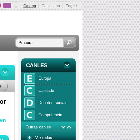
|
|
Galego
Castellano
English
CANLES
Europa
r
Calidade
or
Debates sociais
Competencia
 en
Outras canles
Economía
Ver todas
Función publica