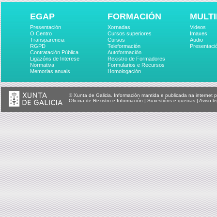
EGAP
FORMACIÓN
MULTI
Presentación
Xornadas
Videos
O Centro
Cursos superiores
Imaxes
Transparencia
Cursos
Audio
RGPD
Teleformación
Presentaci
Contratación Pública
Autoformación
Ligazóns de Interese
Rexistro de Formadores
Normativa
Formularios e Recursos
Memorias anuais
Homologación
© Xunta de Galicia. Información mantida e publicada na internet p
Oficina de Rexistro e Información
|
Suxestións e queixas
|
Aviso le