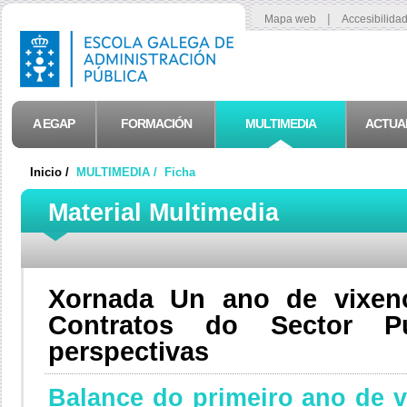
|
Mapa web
Accesibilida
A EGAP
FORMACIÓN
MULTIMEDIA
ACTUA
Inicio /
MULTIMEDIA /
Ficha
Material Multimedia
Xornada Un ano de vixen
Contratos do Sector Pú
perspectivas
Balance do primeiro ano de vi