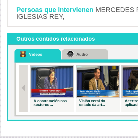
Persoas que intervienen
MERCEDES F
IGLESIAS REY,
Outros contidos relacionados
Videos
Audio
A contratación nos
Visión xeral do
Acertos
sectores ...
estado da art...
aplicaci