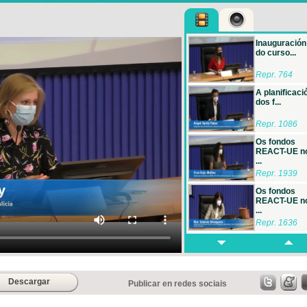
Inauguración
do curso...
Repr. 764
A planificaci
dos f...
Repr. 1086
Os fondos
REACT-UE n
...
Repr. 1939
Os fondos
REACT-UE n
...
Repr. 1636
Medidas par
axilizar ...
Repr. 881
Descargar
Publicar en redes sociais
Novidades e
potenciaci...