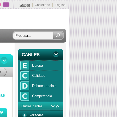
|
|
Galego
Castellano
English
CANLES
Europa
r
Calidade
Debates sociais
das
Competencia
Outras canles
Economía
00
Ver todas
Función publica