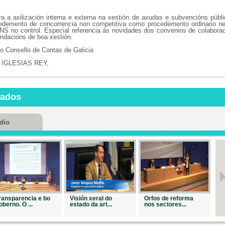
Repr. 1690
a a axilización interna e externa na xestión de axudas e subvencións públ
edemento de concorrencia non competitiva como procedemento ordinario ne
O control
NS no control. Especial referencia ás novidades dos convenios de colabora
interno e a ...
ndacións de boa xestión.
Repr. 1850
 do Consello de Contas de Galicia
A contribuci
 IGLESIAS REY,
do con...
Repr. 1993
nados
dio
ransparencia e bo
Visión xeral do
Orfos de reforma
Ac
oberno. O ...
estado da art...
nos sectores...
ap