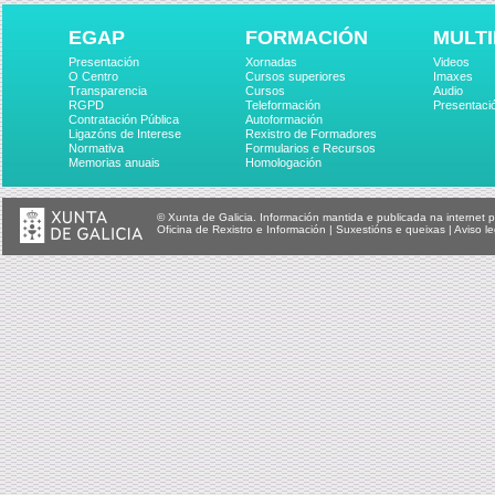
EGAP
FORMACIÓN
MULTI
Presentación
Xornadas
Videos
O Centro
Cursos superiores
Imaxes
Transparencia
Cursos
Audio
RGPD
Teleformación
Presentaci
Contratación Pública
Autoformación
Ligazóns de Interese
Rexistro de Formadores
Normativa
Formularios e Recursos
Memorias anuais
Homologación
© Xunta de Galicia. Información mantida e publicada na internet p
Oficina de Rexistro e Información
|
Suxestións e queixas
|
Aviso le