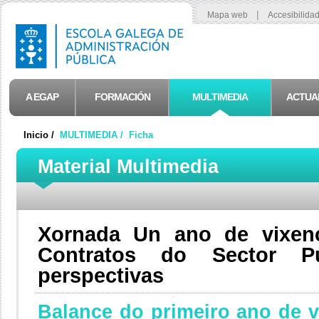
|
Mapa web
Accesibilida
A EGAP
FORMACIÓN
MULTIMEDIA
ACTUA
Inicio /
MULTIMEDIA /
Ficha
Material Multimedia
Xornada Un ano de vixen
Contratos do Sector Pú
perspectivas
Balance do primeiro ano de vi