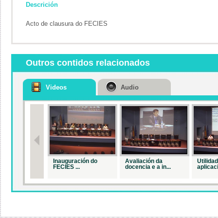
Descrición
Acto de clausura do FECIES
Outros contidos relacionados
Videos
Audio
Inauguración do
Avaliación da
Utilida
FECIES ...
docencia e a in...
aplicaci