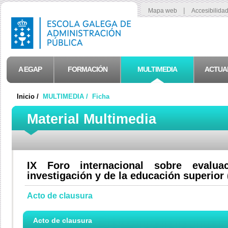
|
Mapa web
Accesibilida
A EGAP
FORMACIÓN
MULTIMEDIA
ACTUA
Inicio /
MULTIMEDIA /
Ficha
Material Multimedia
IX Foro internacional sobre evalu
investigación y de la educación superior
Acto de clausura
Acto de clausura