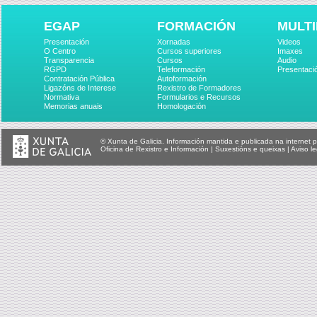
EGAP
FORMACIÓN
MULTI
Presentación
Xornadas
Videos
O Centro
Cursos superiores
Imaxes
Transparencia
Cursos
Audio
RGPD
Teleformación
Presentaci
Contratación Pública
Autoformación
Ligazóns de Interese
Rexistro de Formadores
Normativa
Formularios e Recursos
Memorias anuais
Homologación
© Xunta de Galicia. Información mantida e publicada na internet p
Oficina de Rexistro e Información
|
Suxestións e queixas
|
Aviso le