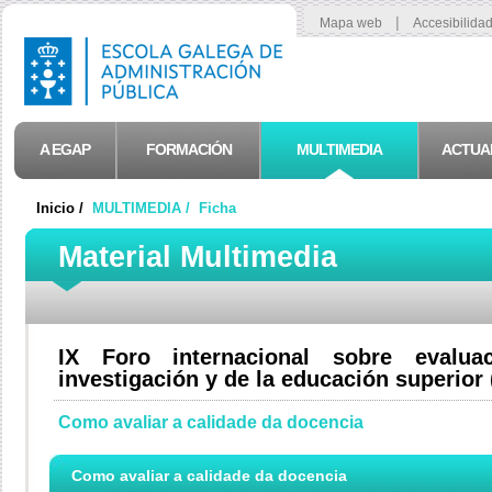
|
Mapa web
Accesibilida
A EGAP
FORMACIÓN
MULTIMEDIA
ACTUA
Inicio /
MULTIMEDIA /
Ficha
Material Multimedia
IX Foro internacional sobre evalu
investigación y de la educación superior
Como avaliar a calidade da docencia
Como avaliar a calidade da docencia