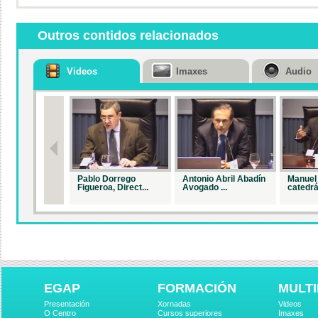
Outros contidos relacionados
Videos
Imaxes
Audio
Pablo Dorrego
Antonio Abril Abadín
Manuel 
Figueroa, Direct...
Avogado ...
catedrá.
EGAP
FORMACIÓN
MULTI
Presentación
Xornadas
Videos
O Centro
Cursos superiores
Imaxes