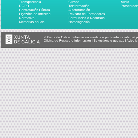
Transparencia
Cursos
Audio
RGPD
Teleformación
Presentaci
Contratación Pública
Autoformación
Ligazóns de Interese
Rexistro de Formadores
Normativa
Formularios e Recursos
Memorias anuais
Homologación
© Xunta de Galicia. Información mantida e publicada na internet p
Oficina de Rexistro e Información
|
Suxestións e queixas
|
Aviso le