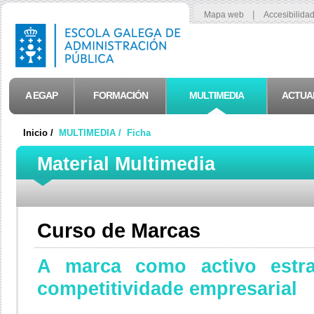
|
Mapa web
Accesibilida
A EGAP
FORMACIÓN
MULTIMEDIA
ACTUA
Inicio /
MULTIMEDIA /
Ficha
Material Multimedia
Curso de Marcas
A marca como activo estra
competitividade empresarial