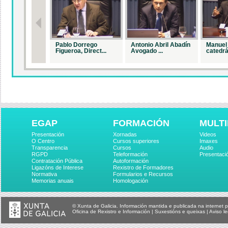
Pablo Dorrego
Antonio Abril Abadín
Manuel 
Figueroa, Direct...
Avogado ...
catedrá.
EGAP
FORMACIÓN
MULTI
Presentación
Xornadas
Videos
O Centro
Cursos superiores
Imaxes
Transparencia
Cursos
Audio
RGPD
Teleformación
Presentaci
Contratación Pública
Autoformación
Ligazóns de Interese
Rexistro de Formadores
Normativa
Formularios e Recursos
Memorias anuais
Homologación
© Xunta de Galicia. Información mantida e publicada na internet p
Oficina de Rexistro e Información
|
Suxestións e queixas
|
Aviso le