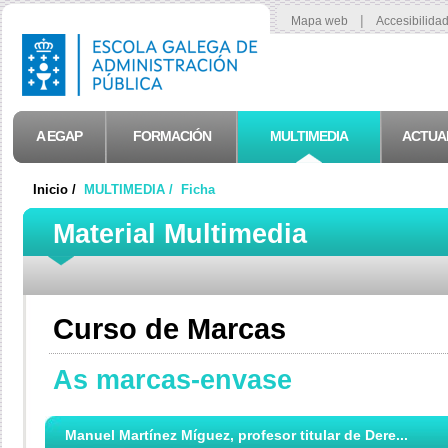
|
Mapa web
Accesibilida
A EGAP
FORMACIÓN
MULTIMEDIA
ACTUA
Inicio /
MULTIMEDIA /
Ficha
Material Multimedia
Curso de Marcas
As marcas-envase
Manuel Martínez Míguez, profesor titular de Dere...