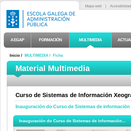
|
Mapa web
Accesibilida
A EGAP
FORMACIÓN
MULTIMEDIA
ACTUA
Inicio /
MULTIMEDIA /
Ficha
Material Multimedia
Curso de Sistemas de Información Xeogr
Inauguración do Curso de Sistemas de información 
Inauguración do Curso de Sistemas de información...