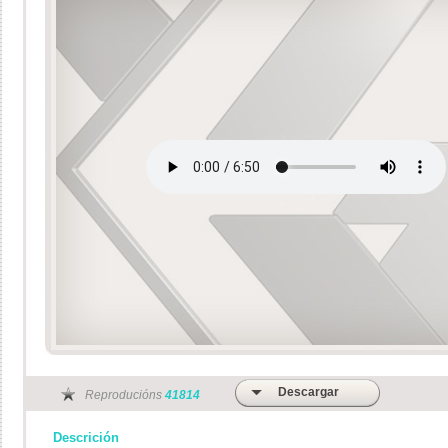
Descargar
Reproducións
41814
Descrición