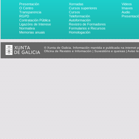
Presentación
Xornadas
Videos
O Centro
Cursos superiores
Imaxes
Transparencia
Cursos
Audio
RGPD
Teleformación
Presentaci
Contratación Pública
Autoformación
Ligazóns de Interese
Rexistro de Formadores
Normativa
Formularios e Recursos
Memorias anuais
Homologación
© Xunta de Galicia. Información mantida e publicada na internet p
Oficina de Rexistro e Información
|
Suxestións e queixas
|
Aviso le