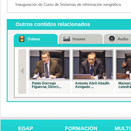
Inauguración do Curso de Sistemas de información xeográfica
Outros contidos relacionados
Videos
Imaxes
Audio
Pablo Dorrego
Antonio Abril Abadín
Manuel 
Figueroa, Direct...
Avogado ...
catedrá.
EGAP
FORMACIÓN
MULTI