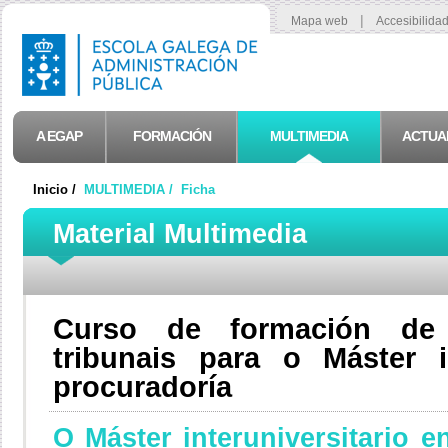
|
Mapa web
Accesibilida
A EGAP
FORMACIÓN
MULTIMEDIA
ACTUA
Inicio /
MULTIMEDIA /
Ficha
Material Multimedia
Curso de formación de 
tribunais para o Máster in
procuradoría
O Máster interuniversitario e