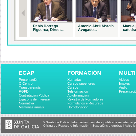
Pablo Dorrego
Antonio Abril Abadín
Manuel 
Figueroa, Direct...
Avogado ...
catedrá.
EGAP
FORMACIÓN
MULTI
Presentación
Xornadas
Videos
O Centro
Cursos superiores
Imaxes
Transparencia
Cursos
Audio
RGPD
Teleformación
Presentaci
Contratación Pública
Autoformación
Ligazóns de Interese
Rexistro de Formadores
Normativa
Formularios e Recursos
Memorias anuais
Homologación
© Xunta de Galicia. Información mantida e publicada na internet p
Oficina de Rexistro e Información
|
Suxestións e queixas
|
Aviso le