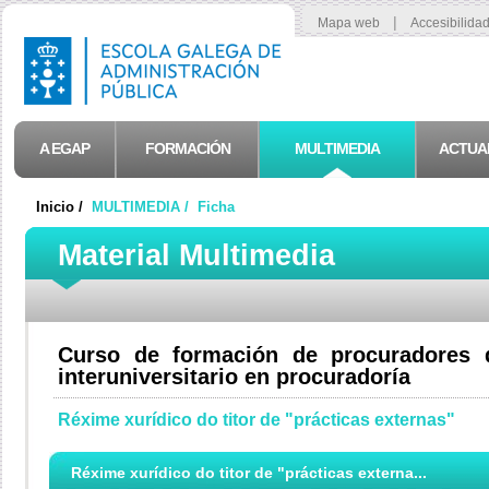
|
Mapa web
Accesibilida
A EGAP
FORMACIÓN
MULTIMEDIA
ACTUA
Inicio /
MULTIMEDIA /
Ficha
Material Multimedia
Curso de formación de procuradores d
interuniversitario en procuradoría
Réxime xurídico do titor de "prácticas externas"
Réxime xurídico do titor de "prácticas externa...