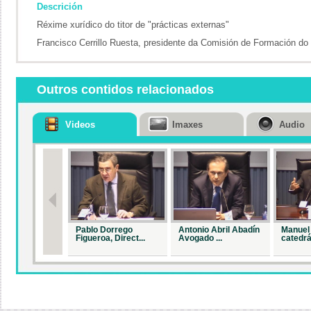
Descrición
Réxime xurídico do titor de "prácticas externas"
Francisco Cerrillo Ruesta, presidente da Comisión de Formación d
Outros contidos relacionados
Videos
Imaxes
Audio
Pablo Dorrego
Antonio Abril Abadín
Manuel 
Figueroa, Direct...
Avogado ...
catedrá.