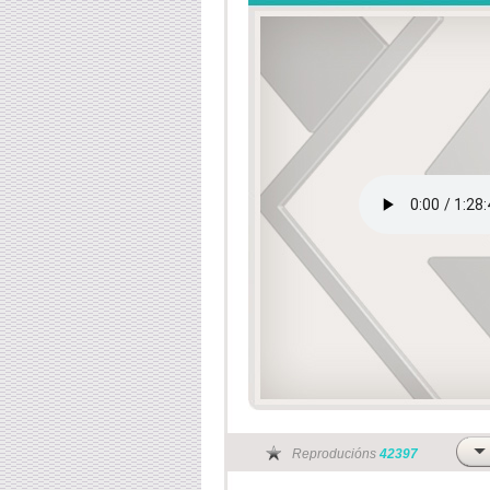
Reproducións
42397