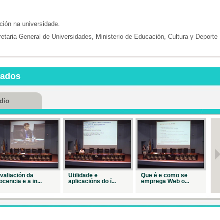
Repr. 41575
ción na universidade.
Como avalia
de maneir...
taria General de Universidades, Ministerio de Educación, Cultura y Deporte
Repr. 41974
Como
optimizar o
proce...
nados
Repr. 41746
Como
dio
xustificar os
sex...
Repr. 41740
Como escribi
un artig...
Repr. 41300
Proceso e
criterios de...
valiación da
Utilidade e
Que é e como se
U
ocencia e a in...
aplicacións do í...
emprega Web o...
SC
Repr. 42235
Responsabil
socia...