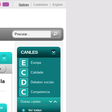
|
|
Galego
Castellano
English
CANLES
Europa
r
Calidade
la
Debates sociais
Competencia
Outras canles
Economía
00
Ver todas
Función publica