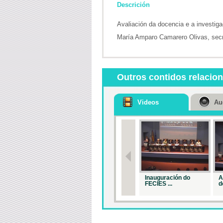
Descrición
Avaliación da docencia e a investiga
María Amparo Camarero Olivas, secre
Outros contidos relacio
Videos
Au
Inauguración do
A
FECIES ...
d