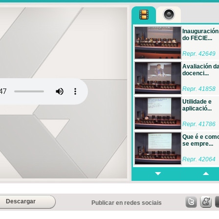
Inauguración
do FECIE...
Repr. 42649
Avaliación d
docenci...
Repr. 41858
Utilidade e
aplicació...
Repr. 41786
Que é e com
se empre...
Repr. 42064
Uso de
SCOPUS e
SCIVAL...
Repr. 42008
Descargar
Publicar en redes sociais
Como avaliar
calidad...