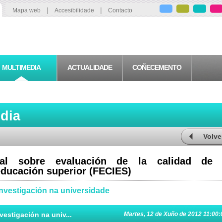
|
|
Mapa web
Accesibilidade
Contacto
MULTIMEDIA
ACTUALIDADE
COÑECEMENTO
edia
Volve
nal sobre evaluación de la calidad de 
 educación superior (FECIES)
investigación na universidade
vestigación na univ...
Martes, 12 de Xuño de 2012 11:00: