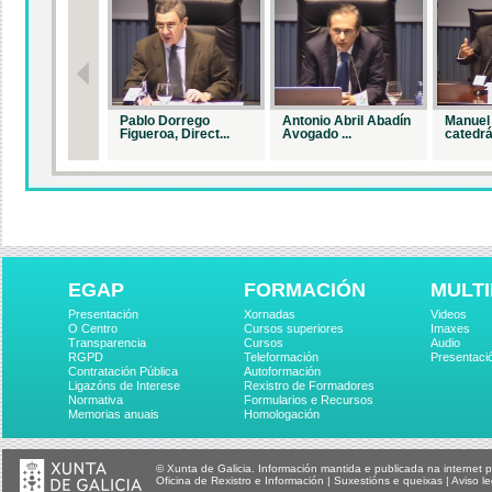
Pablo Dorrego
Antonio Abril Abadín
Manuel 
Figueroa, Direct...
Avogado ...
catedrá.
EGAP
FORMACIÓN
MULTI
Presentación
Xornadas
Videos
O Centro
Cursos superiores
Imaxes
Transparencia
Cursos
Audio
RGPD
Teleformación
Presentaci
Contratación Pública
Autoformación
Ligazóns de Interese
Rexistro de Formadores
Normativa
Formularios e Recursos
Memorias anuais
Homologación
© Xunta de Galicia. Información mantida e publicada na internet p
Oficina de Rexistro e Información
|
Suxestións e queixas
|
Aviso le