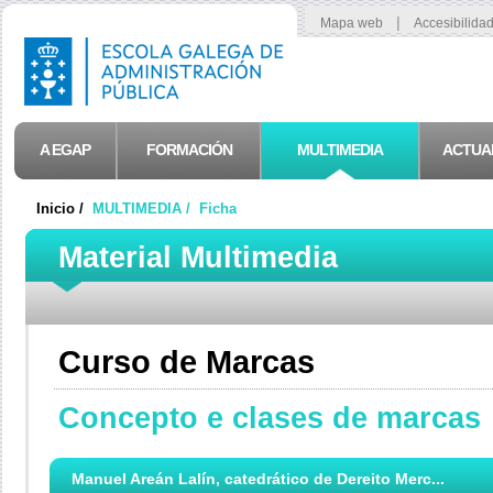
|
Mapa web
Accesibilida
A EGAP
FORMACIÓN
MULTIMEDIA
ACTUA
Inicio /
MULTIMEDIA /
Ficha
Material Multimedia
Curso de Marcas
Concepto e clases de marcas
Manuel Areán Lalín, catedrático de Dereito Merc...