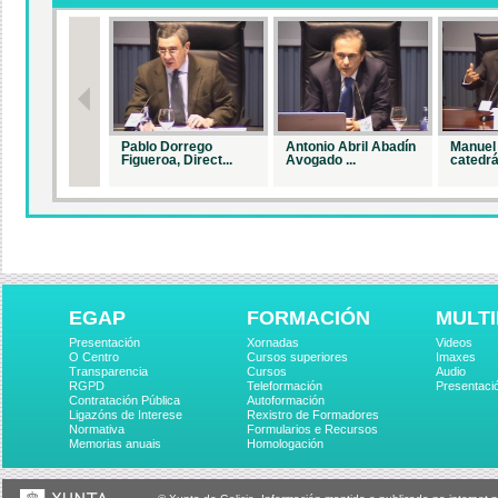
Pablo Dorrego
Antonio Abril Abadín
Manuel 
Figueroa, Direct...
Avogado ...
catedrá.
EGAP
FORMACIÓN
MULTI
Presentación
Xornadas
Videos
O Centro
Cursos superiores
Imaxes
Transparencia
Cursos
Audio
RGPD
Teleformación
Presentaci
Contratación Pública
Autoformación
Ligazóns de Interese
Rexistro de Formadores
Normativa
Formularios e Recursos
Memorias anuais
Homologación