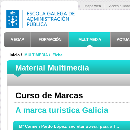
|
Mapa web
Accesibilida
A EGAP
FORMACIÓN
MULTIMEDIA
ACTUA
Inicio /
MULTIMEDIA /
Ficha
Material Multimedia
Curso de Marcas
A marca turística Galicia
Mª Carmen Pardo López, secretaria xeral para o T...