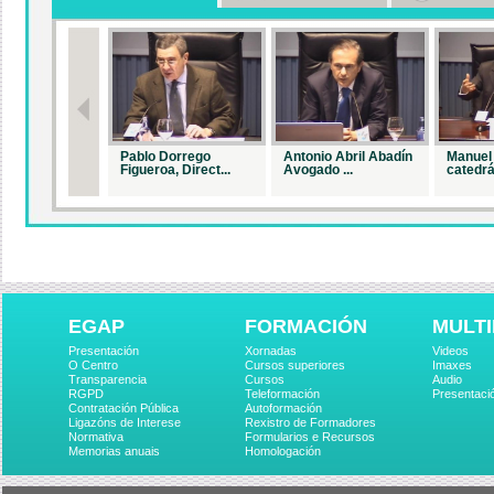
Pablo Dorrego
Antonio Abril Abadín
Manuel 
Figueroa, Direct...
Avogado ...
catedrá.
EGAP
FORMACIÓN
MULTI
Presentación
Xornadas
Videos
O Centro
Cursos superiores
Imaxes
Transparencia
Cursos
Audio
RGPD
Teleformación
Presentaci
Contratación Pública
Autoformación
Ligazóns de Interese
Rexistro de Formadores
Normativa
Formularios e Recursos
Memorias anuais
Homologación