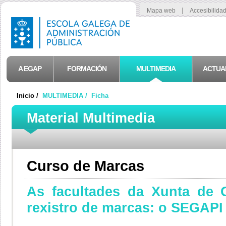
|
Mapa web
Accesibilida
A EGAP
FORMACIÓN
MULTIMEDIA
ACTUA
Inicio /
MULTIMEDIA /
Ficha
Material Multimedia
Curso de Marcas
As facultades da Xunta de G
rexistro de marcas: o SEGAPI