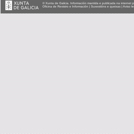
© Xunta de Galicia. Información mantida e publicada na internet p
Oficina de Rexistro e Información
|
Suxestións e queixas
|
Aviso le