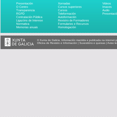
Curso sobre p...
Curso superio...
do Der..
Presentación
Xornadas
Videos
O Centro
Cursos superiores
Imaxes
Transparencia
Cursos
Audio
RGPD
Teleformación
Presentaci
Contratación Pública
Autoformación
Ligazóns de Interese
Rexistro de Formadores
Normativa
Formularios e Recursos
Memorias anuais
Homologación
© Xunta de Galicia. Información mantida e publicada na internet p
Oficina de Rexistro e Información
|
Suxestións e queixas
|
Aviso le