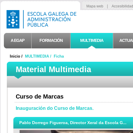
|
Mapa web
Accesibilida
A EGAP
FORMACIÓN
MULTIMEDIA
ACTUA
Inicio /
MULTIMEDIA /
Ficha
Material Multimedia
Curso de Marcas
Inauguración do Curso de Marcas.
Pablo Dorrego Figueroa, Director Xeral da Escola G...