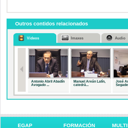
Outros contidos relacionados
Videos
Imaxes
Audio
Antonio Abril Abadín
Manuel Areán Lalín,
José A
Avogado ...
catedrá...
Segade,
EGAP
FORMACIÓN
MULTI
Inauguración do
Inauguración do
A evolu