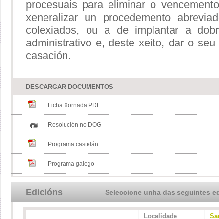
procesuais para eliminar o vencemento
xeneralizar un procedemento abrevi
colexiados, ou a de implantar a dobr
administrativo e, deste xeito, dar o seu
casación.
DESCARGAR DOCUMENTOS
Ficha Xornada PDF
Resolución no DOG
Programa castelán
Programa galego
Edicións
Seleccione unha das seguintes e
Localidade
Sa