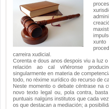
proc
xuri
admin
creac
maxist
impul
xunto
proce
carreira xudicial.
Corenta e dous anos despois viu a luz o 
relación ao cal viñéronse producin
singularmente en materia de competenci
todo, no réxime xurídico do recurso de c
Neste momento o debate céntrase na cu
novo texto legal ou, pola contra, bast
puntuais nalgúns institutos que cada vez
os que destacan a mediación; a posibilid