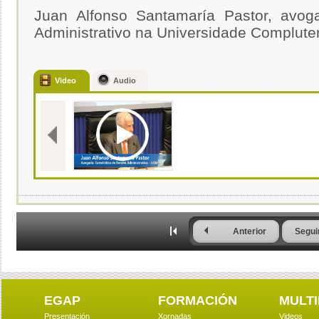
Juan Alfonso Santamaría Pastor, avoga
Administrativo na Universidade Complute
Video
Audio
Anterior
Segui
EGAP
FORMACIÓN
MULTI
Presentación
Xornadas
Videos