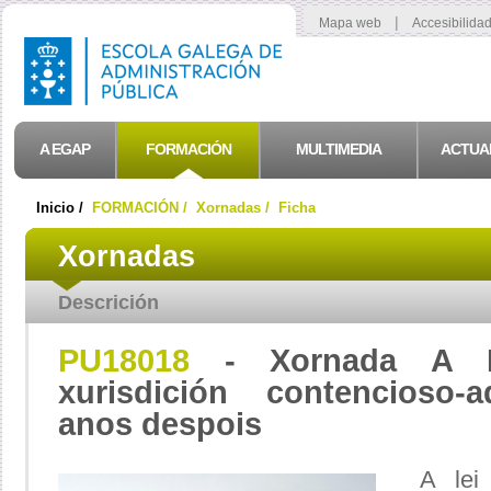
|
Mapa web
Accesibilida
A EGAP
FORMACIÓN
MULTIMEDIA
ACTUA
Inicio /
FORMACIÓN /
Xornadas /
Ficha
Xornadas
Descrición
PU18018
- Xornada A Le
xurisdición contencioso-ad
anos despois
A lei