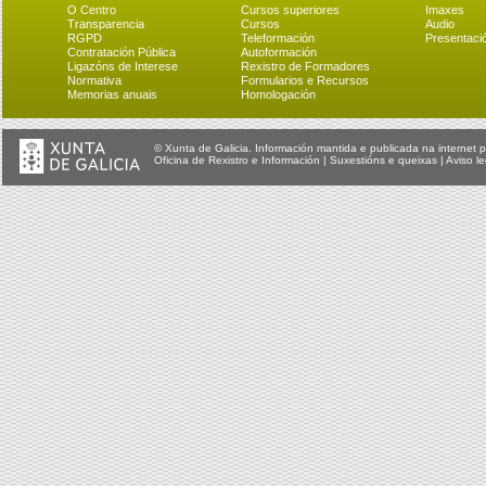
O Centro
Cursos superiores
Imaxes
Transparencia
Cursos
Audio
RGPD
Teleformación
Presentaci
Contratación Pública
Autoformación
Ligazóns de Interese
Rexistro de Formadores
Normativa
Formularios e Recursos
Memorias anuais
Homologación
© Xunta de Galicia. Información mantida e publicada na internet p
Oficina de Rexistro e Información
|
Suxestións e queixas
|
Aviso le