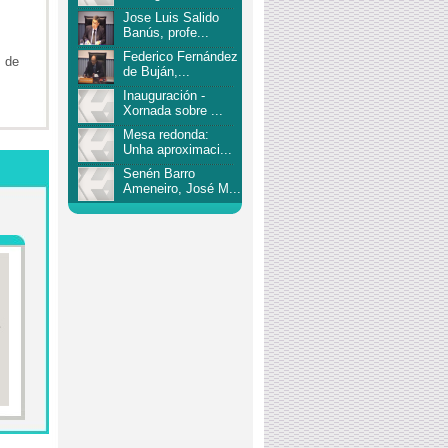
Jose Luis Salido
Banús, profe...
Federico Fernández
e de
de Buján,...
Inauguración -
Xornada sobre ...
Mesa redonda:
Unha aproximaci...
Senén Barro
Ameneiro, José M...