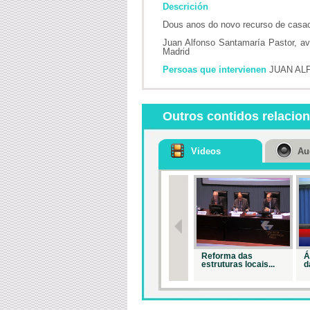
Descrición
Dous anos do novo recurso de casa
Juan Alfonso Santamaría Pastor, av
Madrid
Persoas que intervienen
JUAN AL
Outros contidos relacio
Videos
Au
Reforma das
Á
estruturas locais...
da