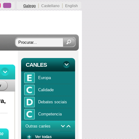
|
|
Galego
Castellano
English
CANLES
Europa
r
Calidade
a,
Debates sociais
Competencia
Outras canles
Economía
00
Ver todas
Función publica