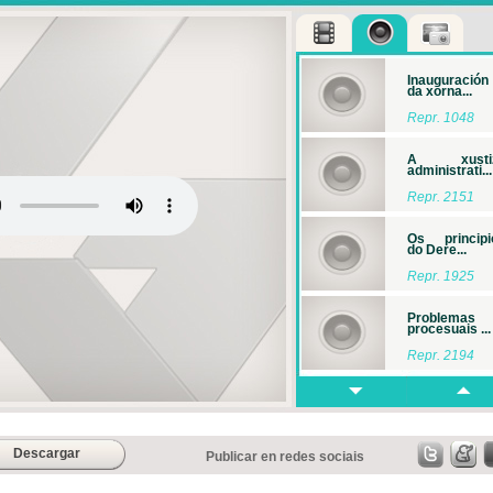
Inauguración
da xorna...
Repr. 1048
A xusti
administrati...
Repr. 2151
Os principi
do Dere...
Repr. 1925
Problemas
procesuais ...
Repr. 2194
A mediación 
xuris...
Repr. 1996
Descargar
Publicar en redes sociais
A nov
casación cont.