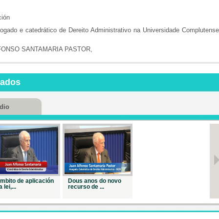
Repr. 1980
ción
ogado e catedrático de Dereito Administrativo na Universidade Complutens
FONSO SANTAMARIA PASTOR,
nados
dio
mbito de aplicación
Dous anos do novo
 lei,...
recurso de ...