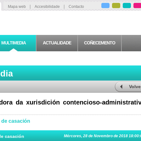
|
|
Mapa web
Accesibilidade
Contacto
MULTIMEDIA
ACTUALIDADE
COÑECEMENTO
edia
Volve
dora da xurisdición contencioso-administrativ
 de casación
de casación
Mércores, 28 de Novembro de 2018 18:00: