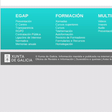
EGAP
FORMACIÓN
MULTI
Presentación
Xornadas
Videos
O Centro
Cursos superiores
Imaxes
Transparencia
Cursos
Audio
RGPD
Teleformación
Presentaci
Contratación Pública
Autoformación
Ligazóns de Interese
Rexistro de Formadores
Normativa
Formularios e Recursos
Memorias anuais
Homologación
© Xunta de Galicia. Información mantida e publicada na internet p
Oficina de Rexistro e Información
|
Suxestións e queixas
|
Aviso le