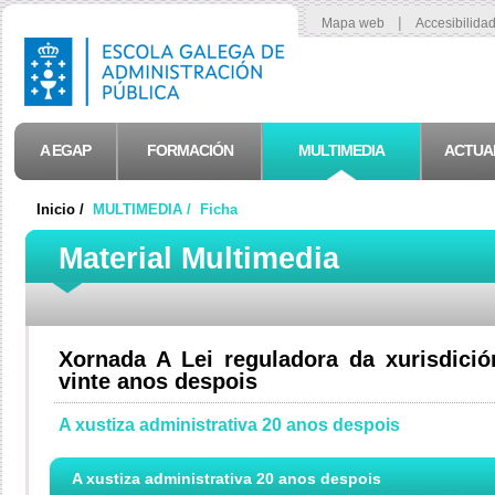
|
Mapa web
Accesibilida
A EGAP
FORMACIÓN
MULTIMEDIA
ACTUA
Inicio /
MULTIMEDIA /
Ficha
Material Multimedia
Xornada A Lei reguladora da xurisdició
vinte anos despois
A xustiza administrativa 20 anos despois
A xustiza administrativa 20 anos despois