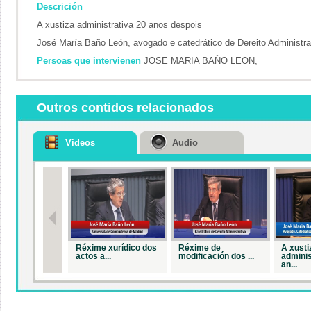
Descrición
A xustiza administrativa 20 anos despois
José María Baño León, avogado e catedrático de Dereito Administr
Persoas que intervienen
JOSE MARIA BAÑO LEON,
Outros contidos relacionados
Videos
Audio
Réxime xurídico dos
Réxime de
A xusti
actos a...
modificación dos ...
adminis
an...