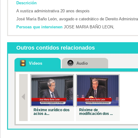
Descrición
A xustiza administrativa 20 anos despois
José María Baño León, avogado e catedrático de Dereito Administr
Persoas que intervienen
JOSE MARIA BAÑO LEON,
Outros contidos relacionados
Videos
Audio
Réxime xurídico dos
Réxime de
actos a...
modificación dos ...