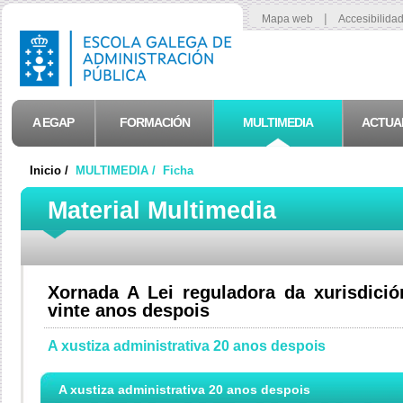
|
Mapa web
Accesibilida
A EGAP
FORMACIÓN
MULTIMEDIA
ACTUA
Inicio /
MULTIMEDIA /
Ficha
Material Multimedia
Xornada A Lei reguladora da xurisdició
vinte anos despois
A xustiza administrativa 20 anos despois
A xustiza administrativa 20 anos despois