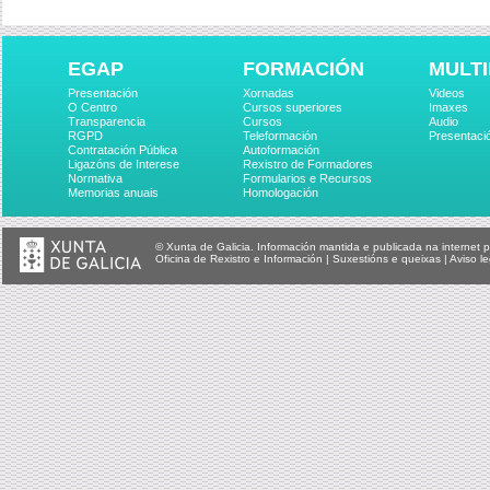
EGAP
FORMACIÓN
MULTI
Presentación
Xornadas
Videos
O Centro
Cursos superiores
Imaxes
Transparencia
Cursos
Audio
RGPD
Teleformación
Presentaci
Contratación Pública
Autoformación
Ligazóns de Interese
Rexistro de Formadores
Normativa
Formularios e Recursos
Memorias anuais
Homologación
© Xunta de Galicia. Información mantida e publicada na internet p
Oficina de Rexistro e Información
|
Suxestións e queixas
|
Aviso le