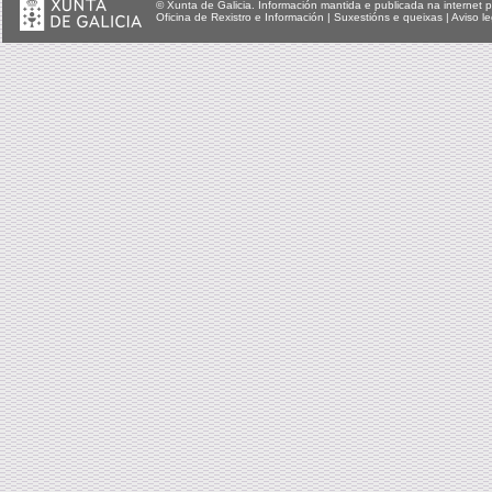
© Xunta de Galicia. Información mantida e publicada na internet p
Oficina de Rexistro e Información
|
Suxestións e queixas
|
Aviso le