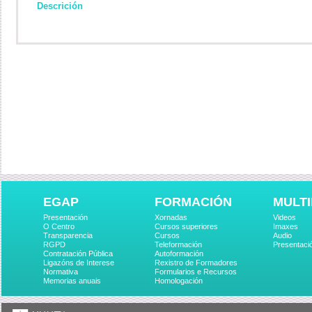
Descrición
EGAP
FORMACIÓN
MULTI
Presentación
Xornadas
Videos
O Centro
Cursos superiores
Imaxes
Transparencia
Cursos
Audio
RGPD
Teleformación
Presentaci
Contratación Pública
Autoformación
Ligazóns de Interese
Rexistro de Formadores
Normativa
Formularios e Recursos
Memorias anuais
Homologación