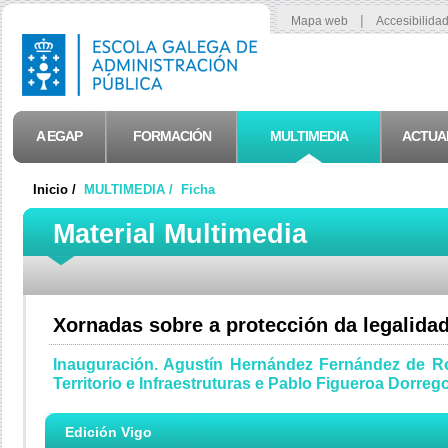
|
Mapa web
Accesibilida
A EGAP
FORMACIÓN
MULTIMEDIA
ACTUA
Inicio /
MULTIMEDIA /
Ficha
Material Multimedia
Xornadas sobre a protección da legalidad
Inauguración. Agustín Hernández Fernández de Ro
Territorio e Infraestruturas e Pablo Figueroa Dorreg
Edición Vigo