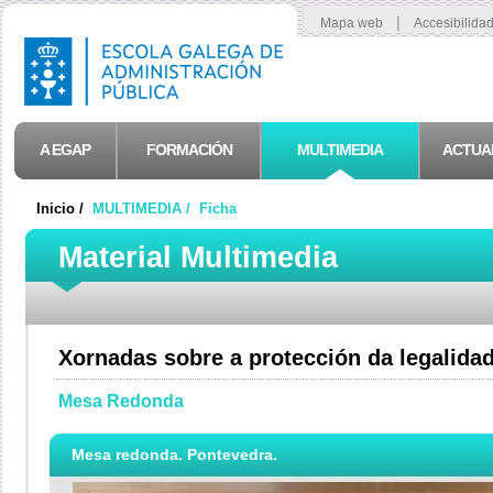
|
Mapa web
Accesibilida
A EGAP
FORMACIÓN
MULTIMEDIA
ACTUA
Inicio /
MULTIMEDIA /
Ficha
Material Multimedia
Xornadas sobre a protección da legalidad
Mesa Redonda
Mesa redonda. Pontevedra.