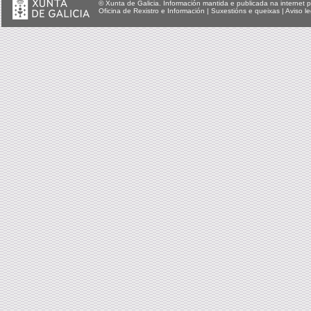
© Xunta de Galicia. Información mantida e publicada na internet p
Oficina de Rexistro e Información
|
Suxestións e queixas
|
Aviso le