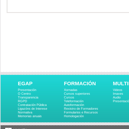
EGAP
FORMACIÓN
MULTI
Presentación
Xornadas
Videos
O Centro
Cursos superiores
Imaxes
Transparencia
Cursos
Audio
RGPD
Teleformación
Presentaci
Contratación Pública
Autoformación
Ligazóns de Interese
Rexistro de Formadores
Normativa
Formularios e Recursos
Memorias anuais
Homologación