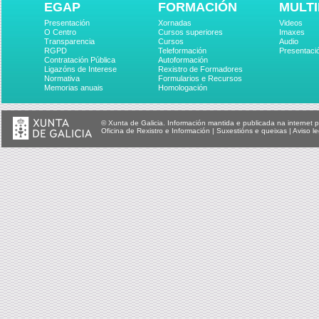
EGAP
FORMACIÓN
MULTI
Presentación
Xornadas
Videos
O Centro
Cursos superiores
Imaxes
Transparencia
Cursos
Audio
RGPD
Teleformación
Presentaci
Contratación Pública
Autoformación
Ligazóns de Interese
Rexistro de Formadores
Normativa
Formularios e Recursos
Memorias anuais
Homologación
© Xunta de Galicia. Información mantida e publicada na internet p
Oficina de Rexistro e Información
|
Suxestións e queixas
|
Aviso le