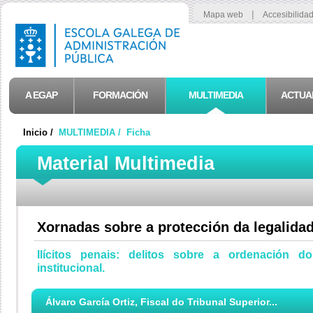
|
Mapa web
Accesibilida
A EGAP
FORMACIÓN
MULTIMEDIA
ACTUA
Inicio /
MULTIMEDIA /
Ficha
Material Multimedia
Xornadas sobre a protección da legalidad
Ilícitos penais: delitos sobre a ordenación do
institucional.
Álvaro García Ortiz, Fiscal do Tribunal Superior...