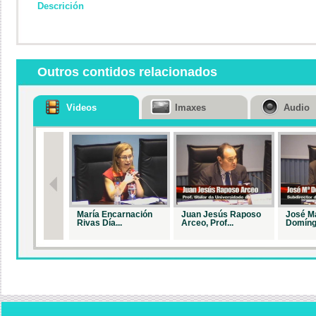
Descrición
Outros contidos relacionados
Videos
Imaxes
Audio
María Encarnación
Juan Jesús Raposo
José M
Rivas Día...
Arceo, Prof...
Domíngu