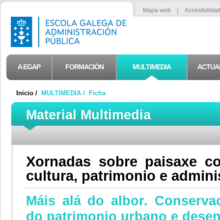
|
Mapa web
Accesibilida
A EGAP
FORMACIÓN
MULTIMEDIA
ACTUA
Inicio /
MULTIMEDIA /
Ficha
Material Multimedia
Xornadas sobre paisaxe c
cultura, patrimonio e admini
Máis alá do albor. Conserva
do patrimonio urbano e desen