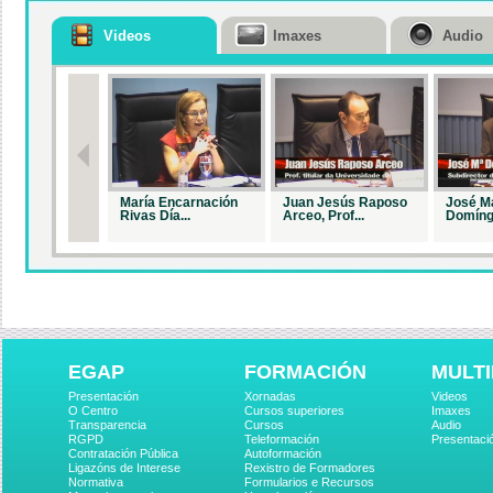
Videos
Imaxes
Audio
María Encarnación
Juan Jesús Raposo
José M
Rivas Día...
Arceo, Prof...
Domíngu
EGAP
FORMACIÓN
MULTI
Presentación
Xornadas
Videos
O Centro
Cursos superiores
Imaxes
Transparencia
Cursos
Audio
RGPD
Teleformación
Presentaci
Contratación Pública
Autoformación
Ligazóns de Interese
Rexistro de Formadores
Normativa
Formularios e Recursos