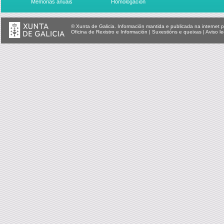
Memorias anuais
Homologación
© Xunta de Galicia. Información mantida e publicada na internet p
Oficina de Rexistro e Información
|
Suxestións e queixas
|
Aviso le