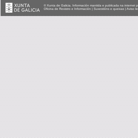
© Xunta de Galicia. Información mantida e publicada na internet p
Oficina de Rexistro e Información
|
Suxestións e queixas
|
Aviso le