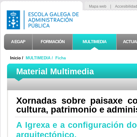
|
Mapa web
Accesibilida
A EGAP
FORMACIÓN
MULTIMEDIA
ACTUA
Inicio /
MULTIMEDIA /
Ficha
Material Multimedia
Xornadas sobre paisaxe c
cultura, patrimonio e admini
A Igrexa e a configuración d
arquitectónico.