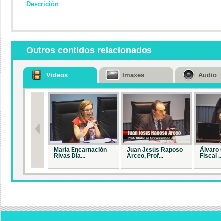
Descrición
Outros contidos relacionados
Videos
Imaxes
Audio
María Encarnación
Juan Jesús Raposo
Álvaro 
Rivas Día...
Arceo, Prof...
Fiscal ..