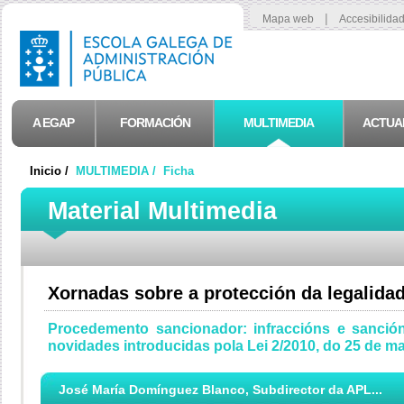
|
Mapa web
Accesibilida
A EGAP
FORMACIÓN
MULTIMEDIA
ACTUA
Inicio /
MULTIMEDIA /
Ficha
Material Multimedia
Xornadas sobre a protección da legalidad
Procedemento sancionador: infraccións e sanción
novidades introducidas pola Lei 2/2010, do 25 de ma
José María Domínguez Blanco, Subdirector da APL...