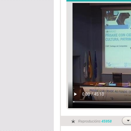
Reproducións
45958