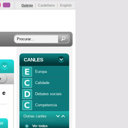
|
|
Galego
Castellano
English
CANLES
Europa
r
Calidade
 e
Debates sociais
Competencia
Outras canles
Economía
10
Ver todas
Función publica