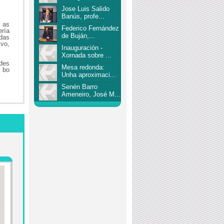
Jose Luis Salido
Banús, profe...
 as
Federico Fernández
ería
de Buján,...
adas
ivo,
Inauguración -
Xornada sobre ...
des
Mesa redonda:
 bo
Unha aproximaci...
Senén Barro
Ameneiro, José M...