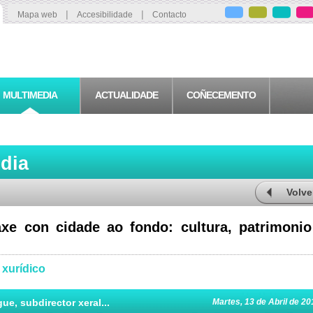
|
|
Mapa web
Accesibilidade
Contacto
MULTIMEDIA
ACTUALIDADE
COÑECEMENTO
edia
Volve
xe con cidade ao fondo: cultura, patrimonio
 xurídico
ue, subdirector xeral...
Martes, 13 de Abril de 20