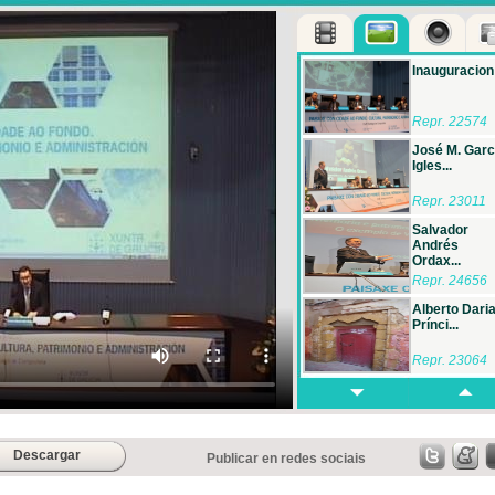
Inauguracion
Repr. 22574
José M. Garc
Igles...
Repr. 23011
Salvador
Andrés
Ordax...
Repr. 24656
Alberto Dari
Prínci...
Repr. 23064
Fotos clausu
Repr. 23510
Descargar
Publicar en redes sociais