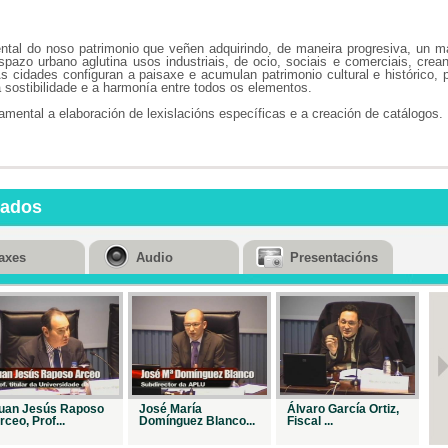
Repr. 43627
tal do noso patrimonio que veñen adquirindo, de maneira progresiva, un m
Alberto Dari
pazo urbano aglutina usos industriais, de ocio, sociais e comerciais, crea
Prínci...
s cidades configuran a paisaxe e acumulan patrimonio cultural e histórico, 
 sostibilidade e a harmonía entre todos os elementos.
Repr. 43589
amental a elaboración de lexislacións específicas e a creación de catálogos.
Juan M
Monterroso
Mon...
Repr. 44259
Begoña
nados
Fernández
Rod...
Repr. 43595
axes
Audio
Presentacións
Cristina
Giménez
Nava...
Repr. 43519
Antonio Garri
Moreno...
Repr. 43803
uan Jesús Raposo
José María
Álvaro García Ortiz,
M
Enrique
rceo, Prof...
Domínguez Blanco...
Fiscal ...
Fernández
Cas...