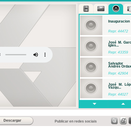
Inauguracion
Repr. 44472
José M. Garc
Igles...
Repr. 43359
Salvador
Andrés Ordax.
Repr. 42904
José M. Lóp
Vázqu...
Repr. 44027
Francisco
Miguel Castr..
Repr. 44136
Descargar
Publicar en redes sociais
Mesa Redond