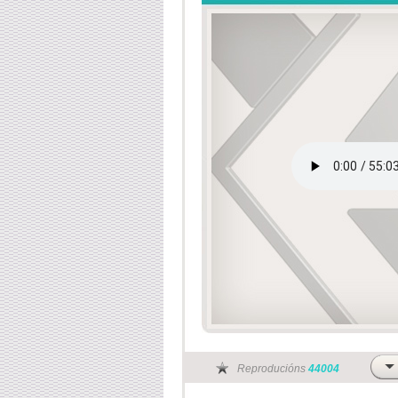
Reproducións
44004