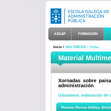
A EGAP
FORMACIÓN
Inicio /
MULTIMEDIA /
Ficha
Material Multim
Xornadas sobre paisa
administración
Urbanismo, ordenación do ter
Rosario Alonso Ibáñez, directo