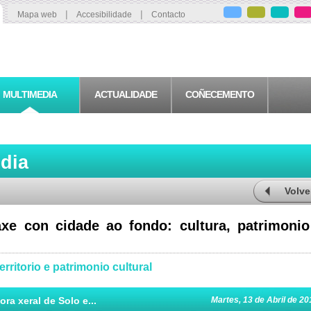
|
|
Mapa web
Accesibilidade
Contacto
MULTIMEDIA
ACTUALIDADE
COÑECEMENTO
edia
Volve
xe con cidade ao fondo: cultura, patrimonio
ritorio e patrimonio cultural
ra xeral de Solo e...
Martes, 13 de Abril de 20