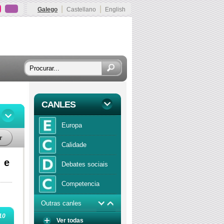
|
|
Galego
Castellano
English
CANLES
Europa
r
Calidade
 e
Debates sociais
Competencia
Outras canles
Economía
10
Ver todas
Función publica