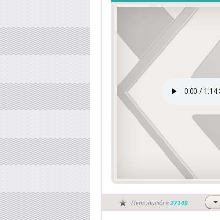
Reproducións
27149