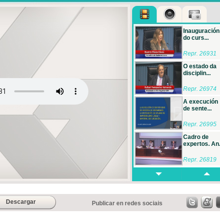
Inauguración
do curs...
Repr. 26931
O estado da
disciplin...
Repr. 26974
A execución
de sente...
Repr. 26995
Cadro de
expertos. An.
Repr. 26819
A incidencia
das leis...
Repr. 27047
Descargar
Publicar en redes sociais
Do control
preventivo...