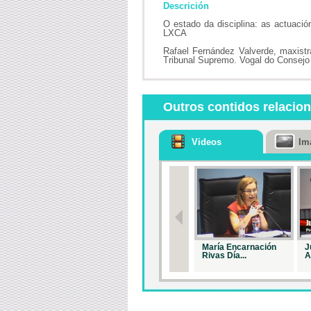
Descrición
O estado da disciplina: as actuación
LXCA
Rafael Fernández Valverde, maxistr
Tribunal Supremo. Vogal do Consejo 
Outros contidos relacio
Videos
Im
María Encarnación
J
Rivas Día...
A