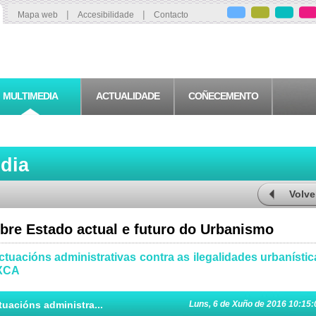
|
|
Mapa web
Accesibilidade
Contacto
MULTIMEDIA
ACTUALIDADE
COÑECEMENTO
edia
Volve
bre Estado actual e futuro do Urbanismo
ctuacións administrativas contra as ilegalidades urbanístic
LXCA
tuacións administra...
Luns, 6 de Xuño de 2016 10:15: