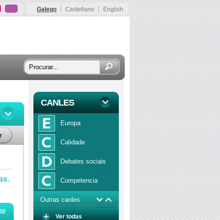
|
|
Galego
Castellano
English
CANLES
Europa
r
Calidade
Debates sociais
as.
Competencia
Outras canles
Economía
00
Ver todas
Función publica