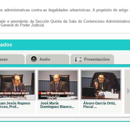
Repr. 26838
s administrativas contra as ilegalidades urbanísticas. A propósito do artigo
Cuestións
urbanísti...
ado e presidente da Sección Quinta da Sala do Contencioso Administrativ
General do Poder Judicial.
Repr. 25923
A nova
lexislación e..
nados
Repr. 27316
Cadro de
axes
Audio
Presentacións
expertos: a ..
Repr. 26957
A recente
doutrina do...
Repr. 26869
Atópase o
urbanismo ...
uan Jesús Raposo
José María
Álvaro García Ortiz,
M
rceo, Prof...
Domínguez Blanco...
Fiscal ...
Repr. 27124
O urbanismo
en paíse...