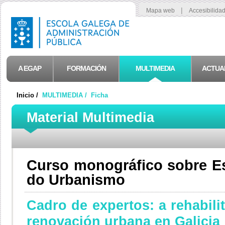
|
Mapa web
Accesibilida
A EGAP
FORMACIÓN
MULTIMEDIA
ACTUA
Inicio /
MULTIMEDIA /
Ficha
Material Multimedia
Curso monográfico sobre Es
do Urbanismo
Cadro de expertos: a rehabili
renovación urbana en Galicia