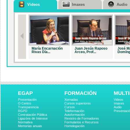
Videos
Imaxes
Audio
María Encarnación
Juan Jesús Raposo
José M
Rivas Día...
Arceo, Prof...
Domíngu
EGAP
FORMACIÓN
MULTI
Presentación
Xornadas
Videos
O Centro
Cursos superiores
Imaxes
Transparencia
Cursos
Audio
RGPD
Teleformación
Presentaci
Contratación Pública
Autoformación
Ligazóns de Interese
Rexistro de Formadores
Normativa
Formularios e Recursos
Memorias anuais
Homologación