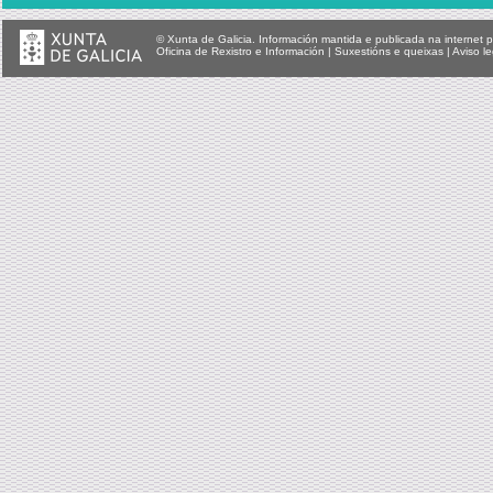
© Xunta de Galicia. Información mantida e publicada na internet p
Oficina de Rexistro e Información
|
Suxestións e queixas
|
Aviso le