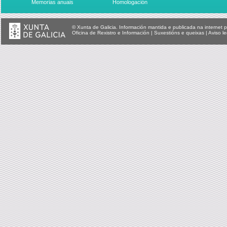
Memorias anuais
Homologación
© Xunta de Galicia. Información mantida e publicada na internet p
Oficina de Rexistro e Información
|
Suxestións e queixas
|
Aviso le