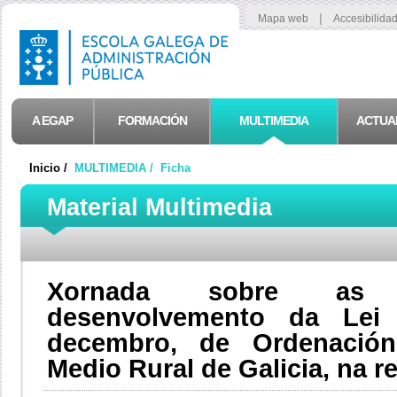
|
Mapa web
Accesibilida
A EGAP
FORMACIÓN
MULTIMEDIA
ACTUA
Inicio /
MULTIMEDIA /
Ficha
Material Multimedia
Xornada sobre as i
desenvolvemento da Lei
decembro, de Ordenación
Medio Rural de Galicia, na r