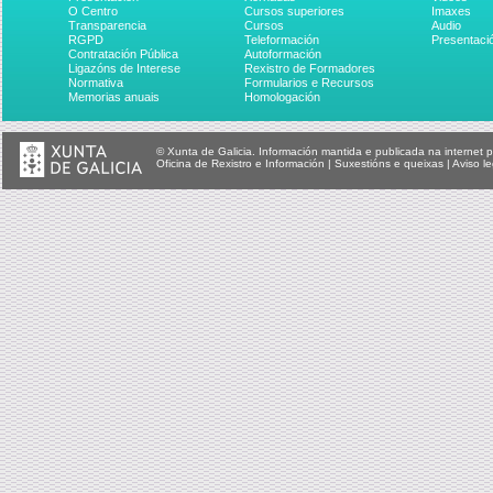
O Centro
Cursos superiores
Imaxes
Transparencia
Cursos
Audio
RGPD
Teleformación
Presentaci
Contratación Pública
Autoformación
Ligazóns de Interese
Rexistro de Formadores
Normativa
Formularios e Recursos
Memorias anuais
Homologación
© Xunta de Galicia. Información mantida e publicada na internet p
Oficina de Rexistro e Información
|
Suxestións e queixas
|
Aviso le