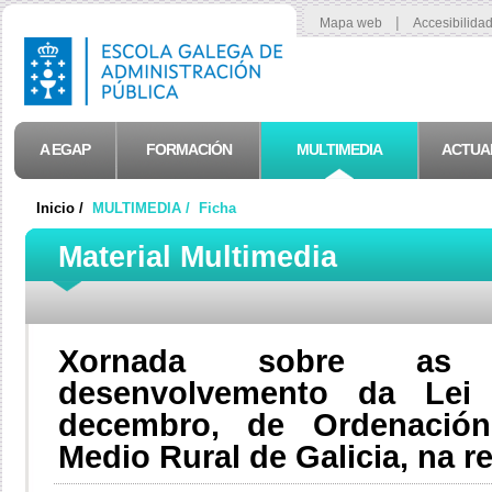
|
Mapa web
Accesibilida
A EGAP
FORMACIÓN
MULTIMEDIA
ACTUA
Inicio /
MULTIMEDIA /
Ficha
Material Multimedia
Xornada sobre as i
desenvolvemento da Lei
decembro, de Ordenación
Medio Rural de Galicia, na r