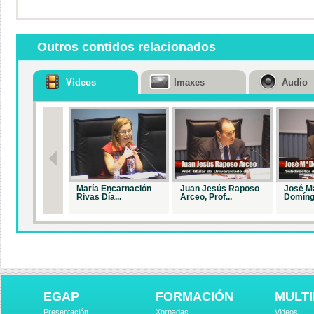
Outros contidos relacionados
Videos
Imaxes
Audio
María Encarnación
Juan Jesús Raposo
José M
Rivas Día...
Arceo, Prof...
Domíngu
EGAP
FORMACIÓN
MULTI
Presentación
Xornadas
Videos