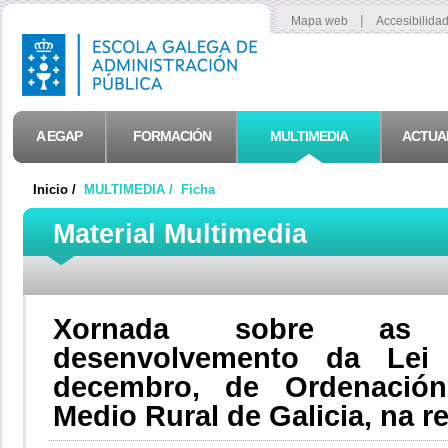
|
Mapa web
Accesibilida
A EGAP
FORMACIÓN
MULTIMEDIA
ACTUA
Inicio /
MULTIMEDIA /
Ficha
Material Multimedia
Xornada sobre as i
desenvolvemento da Lei
decembro, de Ordenación
Medio Rural de Galicia, na r