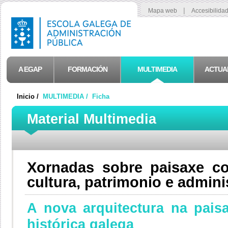
|
Mapa web
Accesibilida
A EGAP
FORMACIÓN
MULTIMEDIA
ACTUA
Inicio /
MULTIMEDIA /
Ficha
Material Multimedia
Xornadas sobre paisaxe c
cultura, patrimonio e admini
A nova arquitectura na pais
histórica galega