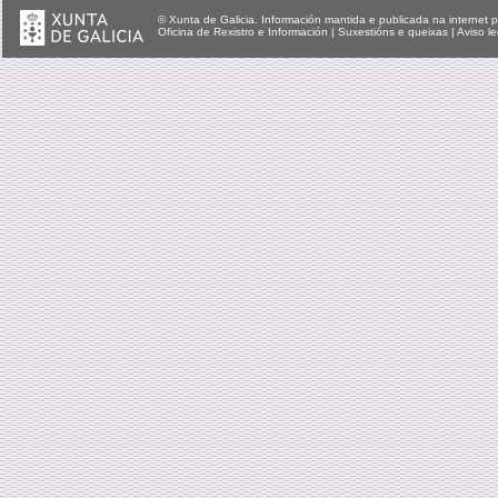
© Xunta de Galicia. Información mantida e publicada na internet p
Oficina de Rexistro e Información
|
Suxestións e queixas
|
Aviso le