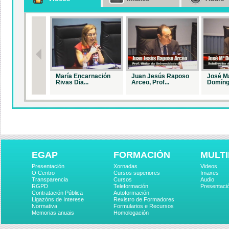
María Encarnación
Juan Jesús Raposo
José M
Rivas Día...
Arceo, Prof...
Domíngu
EGAP
FORMACIÓN
MULTI
Presentación
Xornadas
Videos
O Centro
Cursos superiores
Imaxes
Transparencia
Cursos
Audio
RGPD
Teleformación
Presentaci
Contratación Pública
Autoformación
Ligazóns de Interese
Rexistro de Formadores
Normativa
Formularios e Recursos
Memorias anuais
Homologación