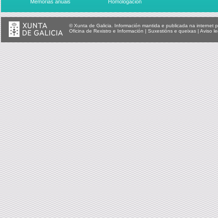
Memorias anuais
Homologación
© Xunta de Galicia. Información mantida e publicada na internet p
Oficina de Rexistro e Información
|
Suxestións e queixas
|
Aviso le