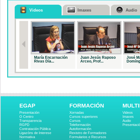
Videos
Imaxes
Audio
María Encarnación
Juan Jesús Raposo
José M
Rivas Día...
Arceo, Prof...
Domíngu
EGAP
FORMACIÓN
MULTI
Presentación
Xornadas
Videos
O Centro
Cursos superiores
Imaxes
Transparencia
Cursos
Audio
RGPD
Teleformación
Presentaci
Contratación Pública
Autoformación
Ligazóns de Interese
Rexistro de Formadores
Normativa
Formularios e Recursos