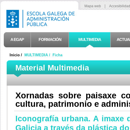
|
Mapa web
Accesibilida
A EGAP
FORMACIÓN
MULTIMEDIA
ACTUA
Inicio /
MULTIMEDIA /
Ficha
Material Multimedia
Xornadas sobre paisaxe c
cultura, patrimonio e admini
Iconografía urbana. A imaxe d
Galicia a través da plástica d