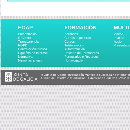
EGAP
FORMACIÓN
MULTI
Presentación
Xornadas
Videos
O Centro
Cursos superiores
Imaxes
Transparencia
Cursos
Audio
RGPD
Teleformación
Presentaci
Contratación Pública
Autoformación
Ligazóns de Interese
Rexistro de Formadores
Normativa
Formularios e Recursos
Memorias anuais
Homologación
© Xunta de Galicia. Información mantida e publicada na internet p
Oficina de Rexistro e Información
|
Suxestións e queixas
|
Aviso le