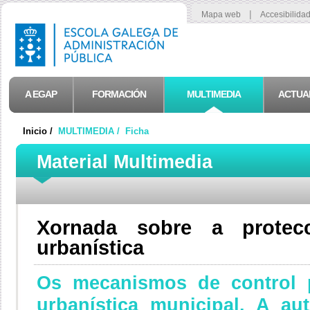
|
Mapa web
Accesibilida
A EGAP
FORMACIÓN
MULTIMEDIA
ACTUA
Inicio /
MULTIMEDIA /
Ficha
Material Multimedia
Xornada sobre a protecc
urbanística
Os mecanismos de control p
urbanística municipal. A aut