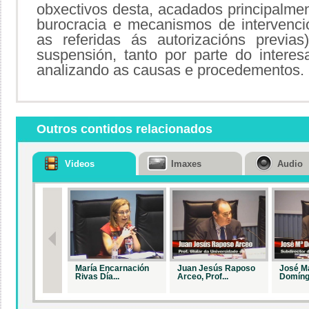
obxectivos desta, acadados principalmen
burocracia e mecanismos de intervenció
as referidas ás autorizacións previa
suspensión, tanto por parte do intere
analizando as causas e procedementos.
Outros contidos relacionados
Videos
Imaxes
Audio
María Encarnación
Juan Jesús Raposo
José M
Rivas Día...
Arceo, Prof...
Domíngu