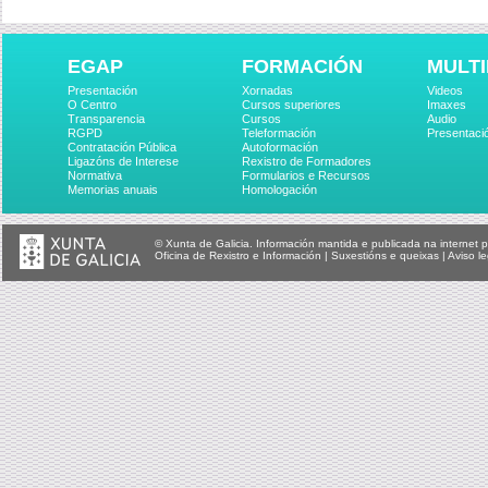
EGAP
FORMACIÓN
MULTI
Presentación
Xornadas
Videos
O Centro
Cursos superiores
Imaxes
Transparencia
Cursos
Audio
RGPD
Teleformación
Presentaci
Contratación Pública
Autoformación
Ligazóns de Interese
Rexistro de Formadores
Normativa
Formularios e Recursos
Memorias anuais
Homologación
© Xunta de Galicia. Información mantida e publicada na internet p
Oficina de Rexistro e Información
|
Suxestións e queixas
|
Aviso le