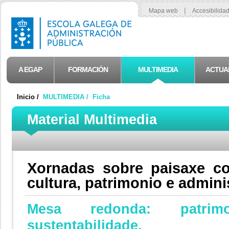
|
Mapa web
Accesibilida
A EGAP
FORMACIÓN
MULTIMEDIA
ACTUA
Inicio /
MULTIMEDIA /
Ficha
Material Multimedia
Xornadas sobre paisaxe c
cultura, patrimonio e admini
Mesa redonda: patrim
sustentabilidade.