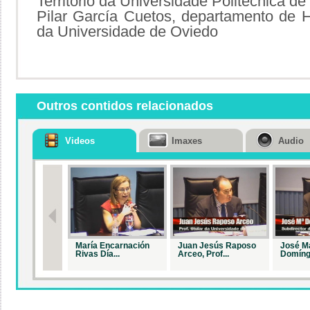
Territorio da Universidade Politécnica de
Pilar García Cuetos, departamento de H
da Universidade de Oviedo
Outros contidos relacionados
Videos
Imaxes
Audio
María Encarnación
Juan Jesús Raposo
José M
Rivas Día...
Arceo, Prof...
Domíngu