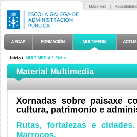
|
Mapa web
Accesibilida
A EGAP
FORMACIÓN
MULTIMEDIA
ACTUA
Inicio /
MULTIMEDIA /
Ficha
Material Multimedia
Xornadas sobre paisaxe c
cultura, patrimonio e admini
Rutas, fortalezas e cidades
Marrocos.