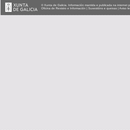
© Xunta de Galicia. Información mantida e publicada na internet p
Oficina de Rexistro e Información
|
Suxestións e queixas
|
Aviso le