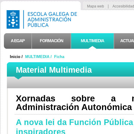
|
Mapa web
Accesibilida
A EGAP
FORMACIÓN
MULTIMEDIA
ACTUA
Inicio /
MULTIMEDIA /
Ficha
Material Multimedia
Xornadas sobre a mo
Administración Autonómica 
A nova lei da Función Pública 
inspiradores