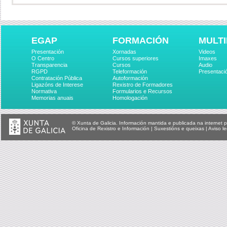
EGAP
FORMACIÓN
MULTI
Presentación
Xornadas
Videos
O Centro
Cursos superiores
Imaxes
Transparencia
Cursos
Audio
RGPD
Teleformación
Presentaci
Contratación Pública
Autoformación
Ligazóns de Interese
Rexistro de Formadores
Normativa
Formularios e Recursos
Memorias anuais
Homologación
© Xunta de Galicia. Información mantida e publicada na internet p
Oficina de Rexistro e Información
|
Suxestións e queixas
|
Aviso le