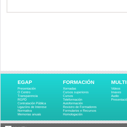
EGAP
FORMACIÓN
MULTI
Presentación
Xornadas
Videos
O Centro
Cursos superiores
Imaxes
Transparencia
Cursos
Audio
RGPD
Teleformación
Presentaci
Contratación Pública
Autoformación
Ligazóns de Interese
Rexistro de Formadores
Normativa
Formularios e Recursos
Memorias anuais
Homologación