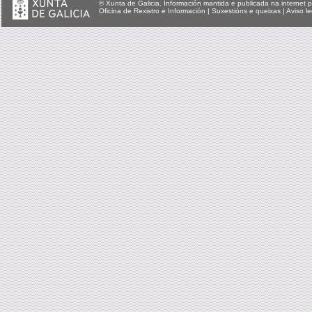
© Xunta de Galicia. Información mantida e publicada na internet p
Oficina de Rexistro e Información
|
Suxestións e queixas
|
Aviso le