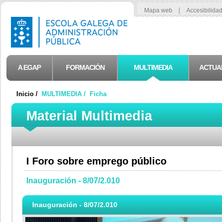
|
Mapa web
Accesibilida
A EGAP
FORMACIÓN
MULTIMEDIA
ACTUA
Inicio /
MULTIMEDIA /
Ficha
Material Multimedia
I Foro sobre emprego público
Inauguración - 8/07/2.010
Inauguración - 8/07/2.010